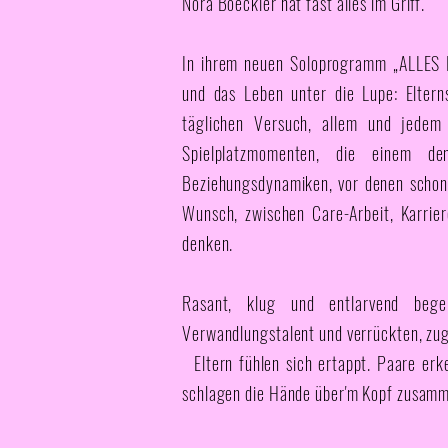
Nora Boeckler hat fast alles im Griff.
In ihrem neuen Soloprogramm „ALLES 
und das Leben unter die Lupe: Eltern
täglichen Versuch, allem und jedem
Spielplatzmomenten, die einem 
Beziehungsdynamiken, vor denen schon
Wunsch, zwischen Care-Arbeit, Karrie
denken.
Rasant, klug und entlarvend beg
Verwandlungstalent und verrückten, zug
Eltern fühlen sich ertappt. Paare erke
schlagen die Hände über'm Kopf zusam